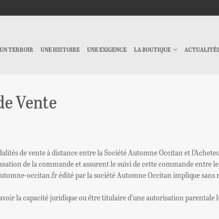
UN TERROIR
UNE HISTOIRE
UNE EXIGENCE
LA BOUTIQUE
ACTUALITÉ
de Vente
dalités de vente à distance entre la Société Automne Occitan et l’Achete
 passation de la commande et assurent le suivi de cette commande entre le
omne-occitan.fr édité par la société Automne Occitan implique sans rés
avoir la capacité juridique ou être titulaire d’une autorisation parental