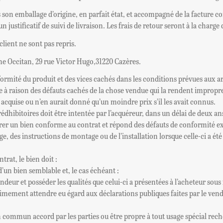
s son emballage d’origine, en parfait état, et accompagné de la facture c
 justificatif de suivi de livraison. Les frais de retour seront à la charge 
lient ne sont pas repris.
mne Occitan, 29 rue Victor Hugo,31220 Cazères.
mité du produit et des vices cachés dans les conditions prévues aux art
ntie à raison des défauts cachés de la chose vendue qui la rendent impropr
s acquise ou n’en aurait donné qu’un moindre prix s’il les avait connus.
s rédhibitoires doit être intentée par l’acquéreur, dans un délai de deux 
ivrer un bien conforme au contrat et répond des défauts de conformité ex
e, des instructions de montage ou de l’installation lorsque celle-ci a été
trat, le bien doit :
’un bien semblable et, le cas échéant :
ndeur et posséder les qualités que celui-ci a présentées à l’acheteur sou
itimement attendre eu égard aux déclarations publiques faites par le ven
un commun accord par les parties ou être propre à tout usage spécial rech