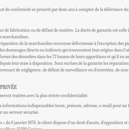
faut de conformité se prescrit par deux ans à compter de la délivrance du
 de fabrication ou de défaut de matière. La durée de garantie est celle i
des marchandises.
 réparation de la marchandise reconnue défectueuse à l’exception des pi
es dommages directs ou indirects qui trouveraient leur origine dans l’ut
informé des désordres dans les 72 heures de leurs apparitions et qu’il ne 
depuis leur mise à disposition. Sont exclues de la garantie les réparation
venant de négligence, de défaut de surveillance ou d’entretien, de non-r
 PRIVÉE
ront traitées avec la plus stricte confidentialité.
s informations indispensables (nom, prénom, adresse, e-mail) pour un 
ur un serveur sécurisé.
» du 6 janvier 1978, le client dispose d’un droit d’accès, d’opposition e
ctor Hugo,31220 Cazères.