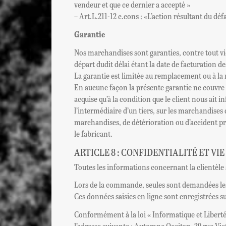
vendeur et que ce dernier a accepté »
– Art.L.211-12 c.cons : «L’action résultant du dé
Garantie
Nos marchandises sont garanties, contre tout vice
départ dudit délai étant la date de facturation 
La garantie est limitée au remplacement ou à la
En aucune façon la présente garantie ne couvre l
acquise qu’à la condition que le client nous ait 
l’intermédiaire d’un tiers, sur les marchandises 
marchandises, de détérioration ou d’accident pro
le fabricant.
ARTICLE 8 : CONFIDENTIALITÉ ET VIE
Toutes les informations concernant la clientèle se
Lors de la commande, seules sont demandées le
Ces données saisies en ligne sont enregistrées s
Conformément à la loi « Informatique et Libertés 
l’adresse suivante : Automne Occitan, 29 rue Vi