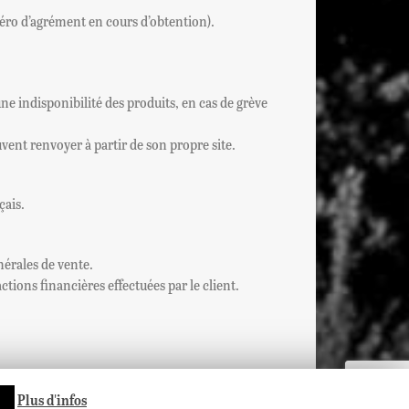
éro d’agrément en cours d’obtention).
e indisponibilité des produits, en cas de grève
uvent renvoyer à partir de son propre site.
çais.
nérales de vente.
ions financières effectuées par le client.
Plus d'infos
ons Légales
-
Conditions générales de Vente (CGV)
-
Contact