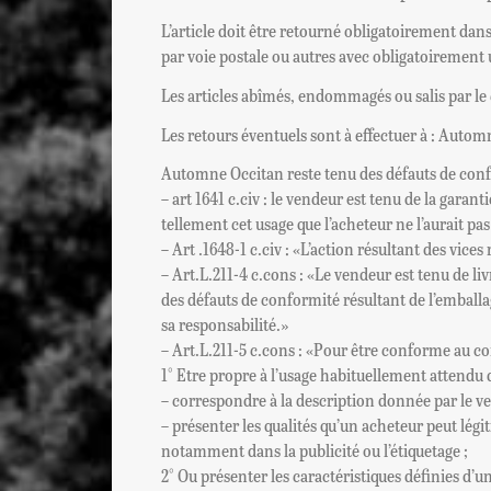
L’article doit être retourné obligatoirement dan
par voie postale ou autres avec obligatoirement un
Les articles abîmés, endommagés ou salis par le c
Les retours éventuels sont à effectuer à : Auto
Automne Occitan reste tenu des défauts de confor
– art 1641 c.civ : le vendeur est tenu de la gara
tellement cet usage que l’acheteur ne l’aurait pa
– Art .1648-1 c.civ : «L’action résultant des vice
– Art.L.211-4 c.cons : «Le vendeur est tenu de l
des défauts de conformité résultant de l’emballag
sa responsabilité.»
– Art.L.211-5 c.cons : «Pour être conforme au con
1° Etre propre à l’usage habituellement attendu d
– correspondre à la description donnée par le ve
– présenter les qualités qu’un acheteur peut lég
notamment dans la publicité ou l’étiquetage ;
2° Ou présenter les caractéristiques définies d’