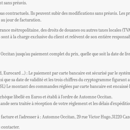
t sans préavis.
pas contractuels. Ils peuvent subir des modifications sans préavis. Les
au jour de facturation.
ance métropolitaine, des droits de douanes ou autres taxes locales (TVA
ts sont à la charge exclusive du client et relèvent de son entière respons
ccitan jusqu’au paiement complet du prix, quelle que soit la date de liv
rd, Eurocard …) : Le paiement par carte bancaire est sécurisé par le sys
nsi que sa date de validité et les trois chiffres du cryptogramme figurant 
e SSL) Le montant des commandes réglées par carte bancaire est encaissé 
èque libellé en Euros et établi à l’ordre de Automne Occitan.
mande sera traitée à réception de votre règlement et les délais d’expédi
facture et l’adresser à : Automne Occitan, 29 rue Victor Hugo,31220 Caz
 contacter.