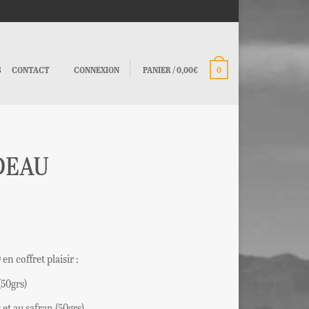
S
CONTACT
CONNEXION
PANIER
/
0,00€
0
DEAU
n coffret plaisir :
(50grs)
et au safran (50grs)