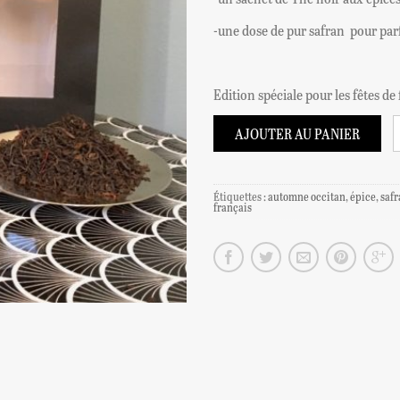
-une dose de pur safran pour par
Edition spéciale pour les fêtes de
AJOUTER AU PANIER
Étiquettes :
automne occitan
,
épice
,
safr
français