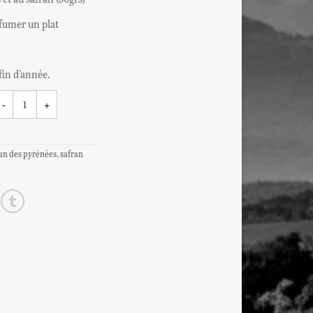
fumer un plat
 fin d’année.
an des pyrénées
,
safran