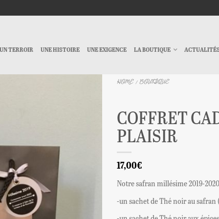
UN TERROIR
UNE HISTOIRE
UNE EXIGENCE
LA BOUTIQUE
ACTUALITÉ
HOME
BOUTIQUE
/
COFFRET CA
PLAISIR
17,00€
Notre safran millésime 2019-2020 e
-un sachet de Thé noir au safran 
-un sachet de Thé noir aux épices 